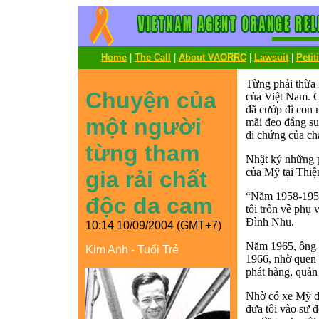
Home
|
The Call
|
About VAORRC
|
Lawsuit
|
Petit
Từng phải thừa
Chuyện của
của Việt Nam. C
đã cướp đi con m
một người
mãi đeo đẳng suố
di chứng của ch
từng tham
Nhật ký những p
của Mỹ tại Thi
gia rải chất
“Năm 1958-1959
độc da cam
tôi trốn về phụ
Đình Nhu.
10:14 10/09/2004 (GMT+7)
Năm 1965, ông Th
Kim Anh - Tuổi Trẻ
1966, nhờ quen 
phát hàng, quản 
Nhờ có xe Mỹ đó
đưa tôi vào sư 