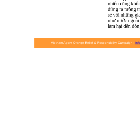
nhiêu cũng khôn
đứng ra tường tr
sẻ với những gi
như nước ngoài 
làm hại đến đồn
Vietnam Agent Orange Relief & Responsibility Campaign |
in