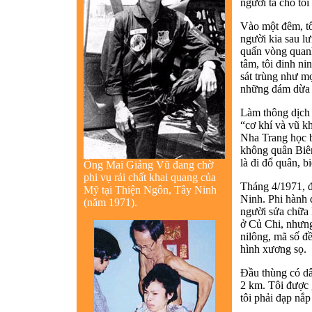
người ta cho tôi
Vào một đêm, tô
người kia sau l
quấn vòng quanh
tâm, tôi đinh n
sát trùng như mọ
những đám dừa n
Làm thông dịch 
“cơ khí và vũ kh
Nha Trang học b
không quân Biên 
là đi đổ quân, bi
Ông Mai Giảng Vũ đang chờ
phi vụ rải chất khai quang của
Tháng 4/1971, đ
Mỹ tại Thiện Ngôn, Tây Ninh
Ninh. Phi hành 
(năm 1971).
người sửa chữa 
ở Củ Chi, nhưng
nilông, mã số đ
hình xương sọ.
Đầu thùng có dâ
2 km. Tôi được 
tôi phải đạp nắp