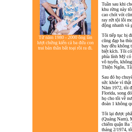
Tuần sau khi ch
khu rừng này tôi
cao chót vót cũn
ray rứt tội lỗi m
động nhanh và g
Tôi tiếp tục bị 
Từ năm 1980 - 2000 ông lần
cũng đạp ba thù
lượt chứng kiến cả ba đứa con
bay đều không t
trai bán thân bất toại rồi ra đi.
biệt kích. Tôi 
phía lính Mỹ có
vô tuyến, không 
Thiện Ngôn, Tây
Sau đó họ chuyể
sức khỏe vì thật
Năm 1972, tôi đ
Florida, song đó
họ cho tôi về n
đoàn 1 không q
Tôi lại được ph
(Quảng Nam), M
chiếm quận Ba 
tháng 2/1974, tô