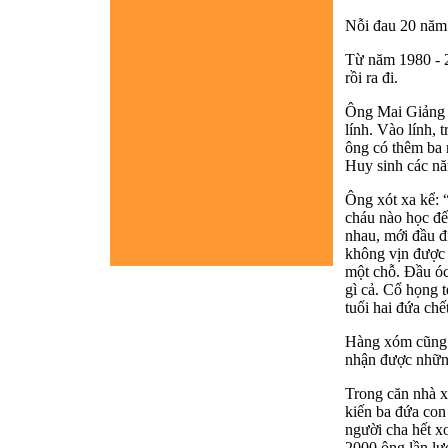
Nỗi đau 20 năm
Từ năm 1980 - 2
rồi ra đi.
Ông Mai Giảng V
lính. Vào lính, 
ông có thêm ba 
Huy sinh các n
Ông xót xa kể: 
cháu nào học đế
nhau, mới đầu đi
không vịn được 
một chỗ. Đầu óc
gì cả. Cổ họng 
tuổi hai đứa chế
Hàng xóm cũng 
nhận được những
Trong căn nhà x
kiến ba đứa con
người cha hết x
2000 ông lần lượ