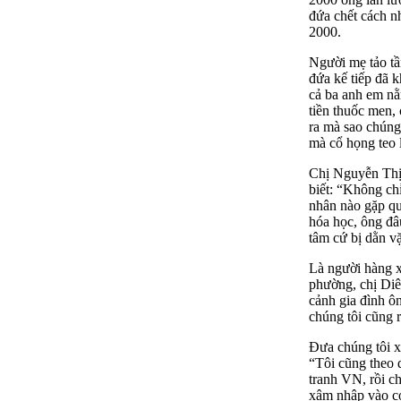
đứa chết cách n
2000.
Người mẹ tảo tần
đứa kế tiếp đã k
cả ba anh em nằ
tiền thuốc men,
ra mà sao chúng
mà cổ họng teo 
Chị Nguyễn Thị 
biết: “Không ch
nhân nào gặp qu
hóa học, ông đâ
tâm cứ bị dằn vặ
Là người hàng x
phường, chị Diê
cảnh gia đình ô
chúng tôi cũng 
Đưa chúng tôi x
“Tôi cũng theo 
tranh VN, rồi ch
xâm nhập vào cơ